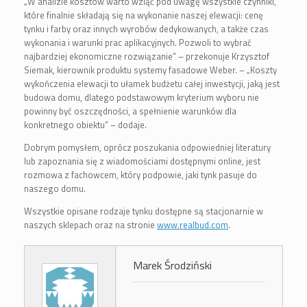
„W analizie kosztów warto wziąć pod uwagę wszystkie czynniki,
które finalnie składają się na wykonanie naszej elewacji: cenę
tynku i farby oraz innych wyrobów dedykowanych, a także czas
wykonania i warunki prac aplikacyjnych. Pozwoli to wybrać
najbardziej ekonomiczne rozwiązanie” – przekonuje Krzysztof
Siemak, kierownik produktu systemy fasadowe Weber. – „Koszty
wykończenia elewacji to ułamek budżetu całej inwestycji, jaką jest
budowa domu, dlatego podstawowym kryterium wyboru nie
powinny być oszczędności, a spełnienie warunków dla
konkretnego obiektu” – dodaje.
Dobrym pomysłem, oprócz poszukania odpowiedniej literatury
lub zapoznania się z wiadomościami dostępnymi online, jest
rozmowa z fachowcem, który podpowie, jaki tynk pasuje do
naszego domu.
Wszystkie opisane rodzaje tynku dostępne są stacjonarnie w
naszych sklepach oraz na stronie
www.realbud.com
.
Marek Środziński