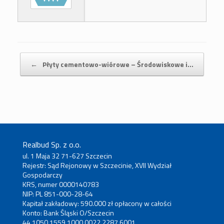
Post navigation
←
Płyty cementowo-wiórowe – Środowiskowe i…
Realbud Sp. z o.o.
ul. 1 Maja 32 71-627 Szczecin
Rejestr: Sąd Rejonowy w Szczecinie, XVII Wydział
Gospodarczy
KRS, numer 0000140783
NIP: PL 851-000-28-64
Kapitał zakładowy: 590.000 zł opłacony w całości
Konto: Bank Śląski O/Szczecin
44 1050 1559 1000 0022 2287 6001