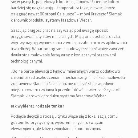
się w jasnych, pastelowych kolorach, ponieważ ciemne kolory
bardziej się nagrzewają – temperatura takiej elewacji może
osiągnąć nawet 80 stopni Celsjusza” – mówi Krzysztof Siemak,
kierownik produktu systemy fasadowe Weber.
Szacując długość prac należy wziąć pod uwagę sposób
przygotowania tynków mineralnych. Mają one postać proszku,
więc wymagają wymieszania z wodą, a zatem proces aplikowania
trwa dłużej. W harmonogramie budowy trzeba również zawrzeć
dwukrotne malowanie farbą wraz z koniecznymi przerwami
technologicznymi.
„Dolne partie elewacji z tynków mineralnych warto dodatkowo
chronić przed uszkodzeniami mechanicznymi i unikać możliwości
zostawienia śladu na ścianie np. nie opierać stale w jednym
miejscu roweru czy innych przedmiotów” – twierdzi Krzysztof
Siemak, kierownik produktu systemy fasadowe Weber.
Jak wybierać rodzaje tynku?
Podjęcie decyzji o rodzaju tynku wiąże się z lokalizacją domu,
gustem kolorystycznym, wyborem innych rozwiązań
elewacyjnych, ale także czynnikami ekonomicznymi.