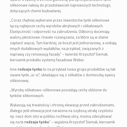
silikonowe należą do przedstawicieli najnowszych technologii,
dotyczących chemii budowlanej.
„Coraz chętniej wybierane przez inwestorów tynki silikonowe
łączą najlepsze cechy wyrobów akrylowych i silikatowych.
Elastyczność i odporność na zabrudzenia. Odbiorcy doceniają
walory jakościowe i trwałe rozwiązania, za które są w stanie
zapłacić więcej. Tym bardziej, że koszt jest jednorazowy, a unikają
innych dodatkowych wydatków, na przykład, związanych z
naprawą czy renowacją fasady” – twierdzi Krzysztof Siemak,
kierownik produktu systemy fasadowe Weber.
Inne
rodzaje tynku
to na przykład nowa grupa produktów są tak
zwane tynki „si-si”, składające się z silikatów z domieszką żywicy
silikonowej.
„Wyroby silikatowo-silikonowe posiadają cechy zbliżone do
tynków silikonowych.
Wykazują się trwałością i chronią elewację przed zabrudzeniami,
dlatego jeśli elewacja jest narażona na szybszą utratę czystości
np. nasz dom stoi w pobliżu ruchliwej ulicy, można zdecydować
się na te
rodzaje tynku
” – wyjaśnia Krzysztof Siemak, kierownik