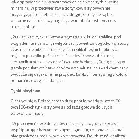
więc sprawdzają się w systemach ociepleń opartych o wełnę
mineralną. W przeciwieństwie do tynków akrylowych nie
przyciągają drobinek kurzu, ale z drugiej strony nie są tak
odporne na bardziej wymagające warunki atmosferyczne w
trakcie aplikacji.
„Przy aplikacji tynki silikatowe wymagają kilku dni stabilnej pod
względem temperatury i wilgotności powietrza pogody. Najlepszy
czas na prowadzenie prac z tynkami silikatowymi to okres od
maja do początku października” – mówi Krzysztof Siemak,
kierownik produktu systemy fasadowe Weber. – „Dostępne są w
gamie popularnych barw, choć ze względu na ich skład chemiczny
wyklucza się uzyskanie, na przykład, bardzo intensywnego koloru
pomarańczowego” – dodaje.
Tynki akrylowe
Cieszące się w Polsce bardzo dużą popularnością w latach 80-
tych i 90-tych tynki akrylowe są od razu gotowe do użycia i
barwione w masie.
„W przeciwieństwie do tynków mineralnych wyroby akrylowe
współpracują z każdym rodzajem pigmentu, co oznacza niemal
nieograniczone możliwości kolorystyczne. Do ich atutów zalicza