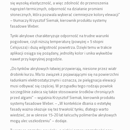
się wysoką elastyczność, a więc zdolność do przenoszenia
naprężeń termicznych, odporność na działanie promieni
słonecznych, która pozwala wybierać ciemniejsze kolory elewacji”
– tłumaczy Krzysztof Siemak, kierownik produktu systemy
fasadowe Weber.
Tynki akrylowe charakteryzuje odporność na trudne warunki
pogodowe, czyli niższą temperaturę (powyżej + 5 stopni
Celsjusza) i dużą wilgotność powietrza. Dzięki temu w trakcie
aplikacji osiąga się pożądany, jednolity kolor i unika wykwitów
nawet przy kapryśnej pogodzie.
„Do tynków akrylowych łatwiej przywierają, niesione przez wiatr
drobinki kurzu. Ma to związek z pojawiającymi się na powierzchni
ładunkami elektrostatycznymi i oznacza, że pielęgnacja elewacji
musi odbywać się częściej. W przypadku tego rodzaju powłok
szczególnie zaleca się także stosowanie środków chroniących
przed algami” – wyjaśnia Krzysztof Siemak, kierownik produktu
systemy fasadowe Weber. – „W kontekście dbania o estetykę
fasady ważna okazuje się też trwałość tynku, dlatego warto
wiedzieć, że w okresie 15-20 lat łańcuchy polimerów akrylowych
mogą ulec uszkodzeniu” – dodaje.