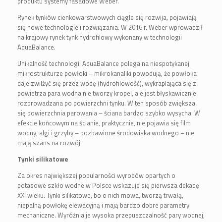
produktu systemy fasadowe Weber.
Rynek tynków cienkowarstwowych ciągle się rozwija, pojawiają
się nowe technologie i rozwiązania. W 2016 r. Weber wprowadził
na krajowy rynek tynk hydrofilowy wykonany w technologii
AquaBalance.
Unikalność technologii AquaBalance polega na niespotykanej
mikrostrukturze powłoki – mikrokanaliki powodują, że powłoka
daje zwilżyć się przez wodę (hydrofilowość), wykraplająca się z
powietrza para wodna nie tworzy kropel, ale jest błyskawicznie
rozprowadzana po powierzchni tynku. W ten sposób zwiększa
się powierzchnia parowania – ściana bardzo szybko wysycha. W
efekcie końcowym na ścianie, praktycznie, nie pojawia się film
wodny, algi i grzyby – pozbawione środowiska wodnego – nie
mają szans na rozwój.
Tynki silikatowe
Za okres największej popularności wyrobów opartych o
potasowe szkło wodne w Polsce wskazuje się pierwsza dekadę
XXI wieku. Tynki silikatowe, bo o nich mowa, tworzą trwałą,
niepalną powłokę elewacyjną i mają bardzo dobre parametry
mechaniczne. Wyróżnia je wysoka przepuszczalność pary wodnej,