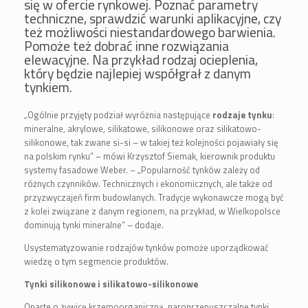
się w ofercie rynkowej. Poznać parametry
techniczne, sprawdzić warunki aplikacyjne, czy
też możliwości niestandardowego barwienia.
Pomoże też dobrać inne rozwiązania
elewacyjne. Na przykład rodzaj ocieplenia,
który będzie najlepiej współgrał z danym
tynkiem.
„Ogólnie przyjęty podział wyróżnia następujące
rodzaje tynku
:
mineralne, akrylowe, silikatowe, silikonowe oraz silikatowo-
silikonowe, tak zwane si-si – w takiej też kolejności pojawiały się
na polskim rynku” – mówi Krzysztof Siemak, kierownik produktu
systemy fasadowe Weber. – „Popularność tynków zależy od
różnych czynników. Technicznych i ekonomicznych, ale także od
przyzwyczajeń firm budowlanych. Tradycje wykonawcze mogą być
z kolei związane z danym regionem, na przykład, w Wielkopolsce
dominują tynki mineralne” – dodaje.
Usystematyzowanie rodzajów tynków pomoże uporządkować
wiedzę o tym segmencie produktów.
Tynki silikonowe i silikatowo-silikonowe
Oparte o żywicę krzemoorganiczną, paroprzepuszczalne tynki