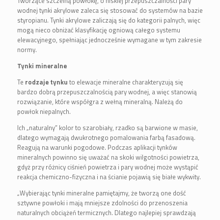
Tworzące szczelną powłokę, o niskiej przepuszczalności pary
wodnej tynki akrylowe zaleca się stosować do systemów na bazie
styropianu. Tynki akrylowe zaliczają się do kategorii palnych, więc
mogą nieco obniżać klasyfikację ogniową całego systemu
elewacyjnego, spełniając jednocześnie wymagane w tym zakresie
normy.
Tynki mineralne
Te
rodzaje tynku
to elewacje mineralne charakteryzują się
bardzo dobrą przepuszczalnością pary wodnej, a więc stanowią
rozwiązanie, które współgra z wełną mineralną. Należą do
powłok niepalnych.
Ich „naturalny” kolor to szarobiały, rzadko są barwione w masie,
dlatego wymagają dwukrotnego pomalowania farbą fasadową.
Reagują na warunki pogodowe. Podczas aplikacji tynków
mineralnych powinno się uważać na skoki wilgotności powietrza,
gdyż przy różnicy ciśnień powietrza i pary wodnej może wystąpić
reakcja chemiczno-fizyczna i na ścianie pojawią się białe wykwity.
„Wybierając tynki mineralne pamiętajmy, że tworzą one dość
sztywne powłoki i mają mniejsze zdolności do przenoszenia
naturalnych obciążeń termicznych. Dlatego najlepiej sprawdzają