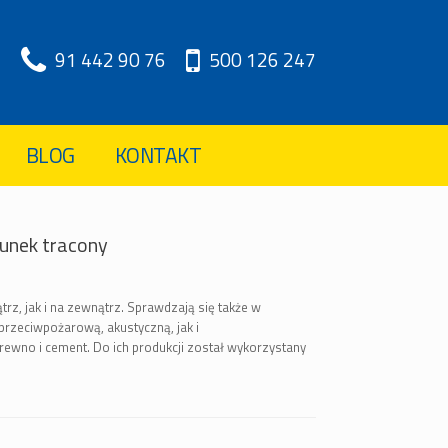
91 442 90 76
500 126 247
BLOG
KONTAKT
unek tracony
 jak i na zewnątrz. Sprawdzają się także w
rzeciwpożarową, akustyczną, jak i
ewno i cement. Do ich produkcji został wykorzystany