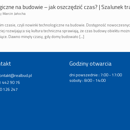
iczne na budowie – jak oszczędzić czas? | Szalunek t
by
Marcin Jałocha
im czasie, czyli nowinki technologiczne na budowie. Dostępność nowoczesny
iej rozwijająca się kultura techniczna sprawiają, że czas budowy obiektu możn
siące. Dawno minęły czasy, gdy domy budowało […]
takt
Godziny otwarcia
dni powszednie : 7:00 - 17:00
ontakt@realbud.pl
soboty : 8:00 - 14:00
 442 90 76
0 126 247