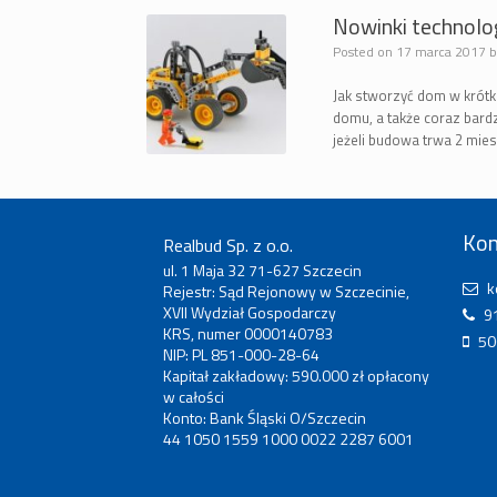
Nowinki technolog
Posted on
17 marca 2017
Jak stworzyć dom w krótk
domu, a także coraz bardz
jeżeli budowa trwa 2 mie
Kon
Realbud Sp. z o.o.
ul. 1 Maja 32 71-627 Szczecin
k
Rejestr: Sąd Rejonowy w Szczecinie,
XVII Wydział Gospodarczy
91
KRS, numer 0000140783
50
NIP: PL 851-000-28-64
Kapitał zakładowy: 590.000 zł opłacony
w całości
Konto: Bank Śląski O/Szczecin
44 1050 1559 1000 0022 2287 6001