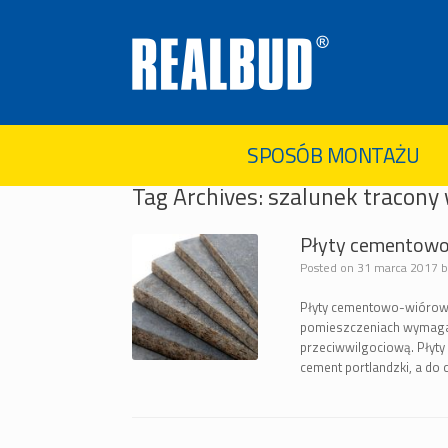
SPOSÓB MONTAŻU
Tag Archives:
szalunek tracony
Płyty cementowo-
Posted on
31 marca 2017
Płyty cementowo-wiórowe
pomieszczeniach wymagaj
przeciwwilgociową. Płyty
cement portlandzki, a do 