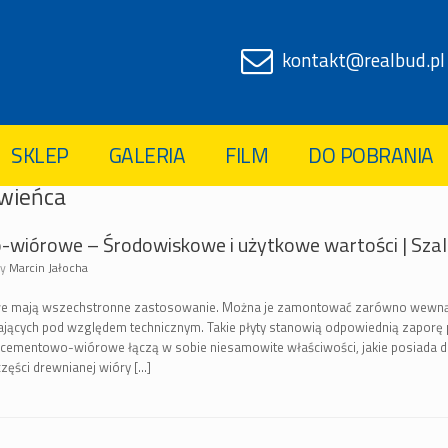
kontakt@realbud.pl
SKLEP
GALERIA
FILM
DO POBRANIA
 wieńca
wiórowe – Środowiskowe i użytkowe wartości | Szal
by
Marcin Jałocha
 mają wszechstronne zastosowanie. Można je zamontować zarówno wewnątrz,
ących pod względem technicznym. Takie płyty stanowią odpowiednią zaporę p
 cementowo-wiórowe łączą w sobie niesamowite właściwości, jakie posiada dr
części drewnianej wióry […]