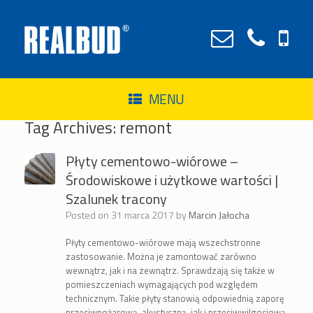
MENU
Tag Archives:
remont
Płyty cementowo-wiórowe –
Środowiskowe i użytkowe wartości |
Szalunek tracony
Posted on
31 marca 2017
by
Marcin Jałocha
Płyty cementowo-wiórowe mają wszechstronne
zastosowanie. Można je zamontować zarówno
wewnątrz, jak i na zewnątrz. Sprawdzają się także w
pomieszczeniach wymagających pod względem
technicznym. Takie płyty stanowią odpowiednią zaporę
przeciwpożarową, akustyczną, jak i przeciwwilgociową.